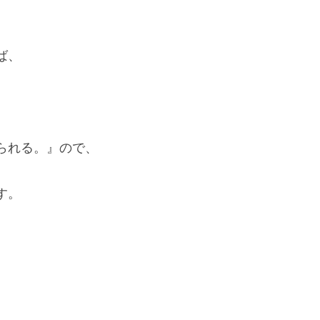
ば、
られる。』ので、
す。