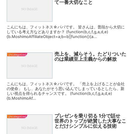
て一番大切なこと
こんにちは、フィットネス☆パパです。 皆さんは、普段から大切に
している考え方などありますか？ (function(b,c,f,g,a,d,e)
{b.MoshimoAffiliateObject=a;b=b||function(){a...
売上を、減らそう。たどりついた
Uncategorized
のは業績至上主義からの解放
こんにちは、フィットネス☆パパです。 「売上を上げることが会社
の使命」 もし、あなたがそう思い込んでしまっているとしたら、新
しい視点を得られるチャンスです。 (function(b,c,f,g,a,d,e)
{b.MoshimoAf...
プレゼンを乗り切る 1分で話せ
Uncategorized
世界のトップが絶賛した大事なこ
とだけシンプルに伝える技術