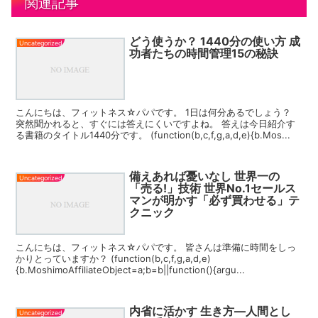
関連記事
どう使うか？ 1440分の使い方 成
Uncategorized
功者たちの時間管理15の秘訣
こんにちは、フィットネス☆パパです。 1日は何分あるでしょう？
突然聞かれると、すぐには答えにくいですよね。 答えは今日紹介す
る書籍のタイトル1440分です。 (function(b,c,f,g,a,d,e){b.Mos...
備えあれば憂いなし 世界一の
Uncategorized
「売る!」技術 世界No.1セールス
マンが明かす「必ず買わせる」テ
クニック
こんにちは、フィットネス☆パパです。 皆さんは準備に時間をしっ
かりとっていますか？ (function(b,c,f,g,a,d,e)
{b.MoshimoAffiliateObject=a;b=b||function(){argu...
内省に活かす 生き方―人間とし
Uncategorized